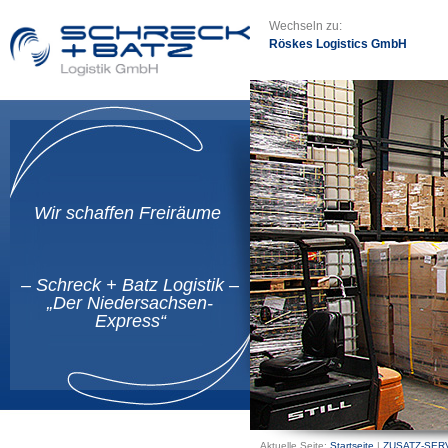
Wechseln zu:
Röskes Logistics GmbH
Wir schaffen Freiräume
– Schreck + Batz Logistik –
„Der Niedersachsen-
Express“
Aktuelle Seite:
Startseite
|
ZUSATZ-SER