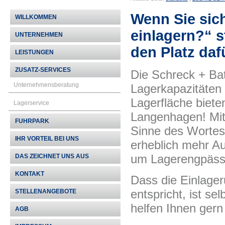
Wenn Sie sic
WILLKOMMEN
einlagern?“ s
UNTERNEHMEN
den Platz daf
LEISTUNGEN
ZUSATZ-SERVICES
Die Schreck + Bat
Unternehmensberatung
Lagerkapazitäten 
Lagerfläche bieten
Lagerservice
Langenhagen! Mit
FUHRPARK
Sinne des Wortes 
IHR VORTEIL BEI UNS
erheblich mehr A
um Lagerengpäss
DAS ZEICHNET UNS AUS
KONTAKT
Dass die Einlageru
entspricht, ist se
STELLENANGEBOTE
helfen Ihnen gern
AGB