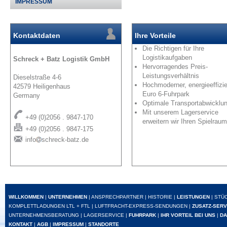
IMPRESSUM
Kontaktdaten
Ihre Vorteile
Die Richtigen für Ihre
Logistikaufgaben
Schreck + Batz Logistik GmbH
Hervorragendes Preis-
Leistungsverhältnis
Dieselstraße 4-6
Hochmoderner, energieeffizie
42579 Heiligenhaus
Euro 6-Fuhrpark
Germany
Optimale Transportabwicklu
Mit unserem Lagerservice
+49 (0)2056 . 9847-170
erweitern wir Ihren Spielraum
+49 (0)2056 . 9847-175
info
schreck-batz.de
WILLKOMMEN
|
UNTERNEHMEN
|
ANSPRECHPARTNER
|
HISTORIE
|
LEISTUNGEN
|
STÜ
KOMPLETTLADUNGEN LTL + FTL
|
LUFTFRACHT-EXPRESS-SENDUNGEN
|
ZUSATZ-SERV
UNTERNEHMENSBERATUNG
|
LAGERSERVICE
|
FUHRPARK
|
IHR VORTEIL BEI UNS
|
DA
KONTAKT
|
AGB
|
IMPRESSUM
|
STANDORTE